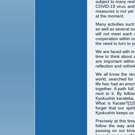
subject to many restr
COVID-19 virus and 
measures is not yet 
at the moment.
Many activities suc
as well as several s
will not meet each 
cooperation within ou
the need to turn to y
We are faced with m
time to think about 
are important within
reflection and rethin
We all know the sto
world, searched for 
life has had an eno
together. A path fu
next to it. By foll
Kyokushin karateka, 
What is Karate?[1]S
forget that our spi
Kyokushin keeps us o
Precisely at this ti
follow the way and
passing on our know