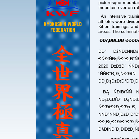
picturesque mountai
mountain river on raf
An intensive train
athletes were divided
Kihon trainings and
areas. The culminat
ĐĐĄĐĐŁĐĐ ĐĐĐĐ
ĐĐ° ĐżŃĐžŃŃĐ
ĐŃĐľŃĐşŃĐ°Đ¸Đ˝Ń
2020 ĐżĐžĐ´ ŃŃĐ
´ŃŃĐ°Đ˛Đ¸ŃĐľĐť
ĐĐ¸ĐşĐžĐťĐ°ĐľĐ˛Đ
ĐĄ ŃĐľĐťŃŃ Ń
ŃĐşĐžĐťĐ° ĐąŃĐť
ŃĐľĐťĐžĐ˛ĐľĐş Đ˛
ŃŃĐ°ŃŃĐ˛Đ
ĐĐ¸ĐşĐžĐťĐ°ĐľĐ˛Ń
Đ§ĐľŃĐ˝Đ¸ĐłĐžĐ˛Ń