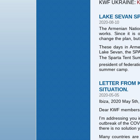
KWF UKRAINE
:
K
LAKE SEVAN S
2020-08-10
The Armenian Natio
works. Since it is 
change the plan, but
These days in Armen
Lake Sevan, the SP
The Sparta Tent Sum
president of federa
summer camp.
LETTER FROM 
SITUATION.
2020-05-05
Ibiza, 2020 May 5th,
Dear KWF members, S
I'm addressing you i
outbreak of the COVI
there is no solution y
Many countries are 