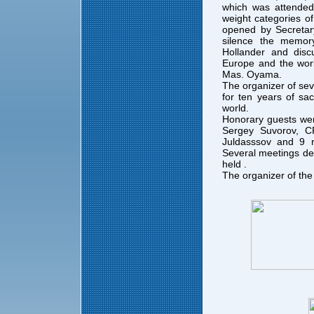
which was attended 
weight categories o
opened by Secretar
silence the memor
Hollander and disc
Europe and the wor
Mas. Oyama.
The organizer of se
for ten years of sa
world.
Honorary guests wer
Sergey Suvorov, 
Juldasssov and 9 r
Several meetings d
held .
The organizer of th