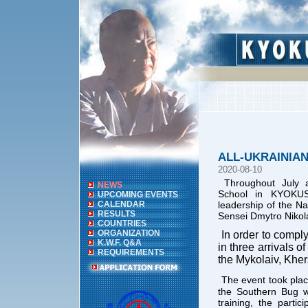
ALL-UKRAINIA
2020-08-10
Throughout July 
NEWS
School in KYOKU
UPCOMING EVENTS
CALENDAR
leadership of the N
RESULTS
Sensei Dmytro Nikola
COUNTRIES
ORGANIZATION
In order to compl
K.W.F. Q&A
in three arrivals o
REQUIREMENTS
the
Mykolaiv
, Khe
The event took place
the Southern Bug wi
training, the parti