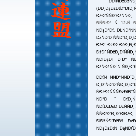
ĐĐľŃĐžĐż
(ĐĐ¸ĐşĐžĐťĐ°
ĐźĐľŃŃĐ˝ĐžŃŃ
ĐŃĐłĐ°
Ń
12-Ń 
ŃĐşĐ°Đť. ĐŁŃĐ°Ń
ĐżŃĐľĐ´ŃŃĐ°Đ˛Đ¸
ĐžĐ´ ĐżĐž ĐśĐ¸Đ˛Đž
ĐśĐľ ŃĐžĐ˛ĐľŃŃĐ¸
ŃĐľĐşĐľ Đ˝Đ° ŃĐ
ĐžŃĐžŃĐ°Ń ŃĐ¸Đˇ
ĐĐťŃ ŃŃĐ°ŃŃĐ
Đ¸Đ˝ŃĐľĐ˝ŃĐ¸Đ
ŃĐżĐžŃŃŃĐźĐľĐ
ŃĐ°ĐˇĐťĐ¸ŃĐ˝
ŃĐťĐžĐśĐ˝ĐžŃŃĐ¸
ŃŃĐľĐ˝Đ¸Đ˝ĐłĐž
ĐłĐžŃĐ˝ĐžĐš ĐźĐľ
ŃĐşĐžĐťŃ ĐąŃĐťĐž