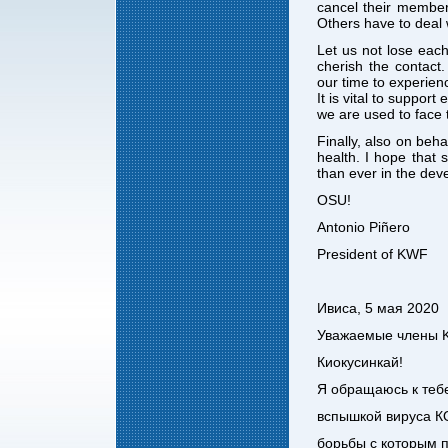
cancel their member
Others have to deal w
Let us not lose each
cherish the contact.
our time to experien
It is vital to support
we are used to face 
Finally, also on beh
health. I hope that
than ever in the dev
OSU!
Antonio Piñero
President of KWF
Ивиса, 5 мая 2020
Уважаемые члены K
Киокусинкай!
Я обращаюсь к теб
вспышкой вируса КО
борьбы с которым п