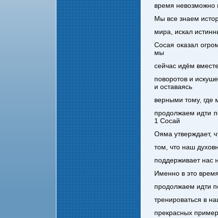
время невозможно 
Мы все знаем исто
мира, искал истинн
Сосая оказал огром
мы
сейчас идём вместе
поворотов и искуше
и оставаясь
верными тому, где 
продолжаем идти по
1 Сосай
Ояма утверждает, ч
том, что наш духов
поддерживает нас н
Именно в это врем
продолжаем идти по
тренироваться в на
прекрасных пример